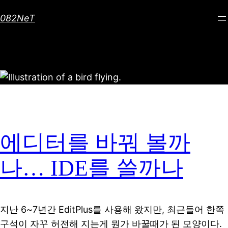
Skip
082NeT
to
content
에디터를 바꿔 볼까
나… IDE를 쓸까나
지난 6~7년간 EditPlus를 사용해 왔지만, 최근들어 한쪽
구석이 자꾸 허전해 지는게 뭔가 바꿀때가 된 모양이다.