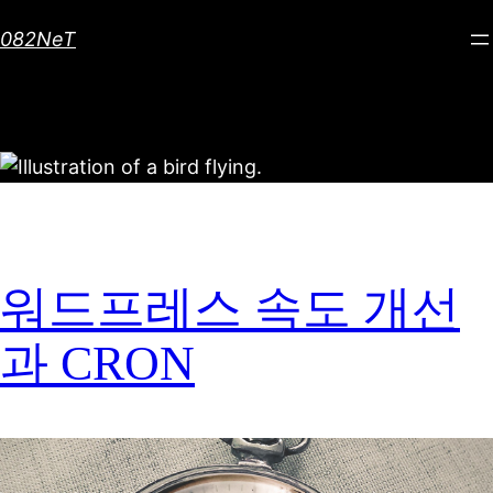
Skip
082NeT
to
content
워드프레스 속도 개선
과 CRON