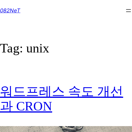
Skip
082NeT
to
content
Tag:
unix
워드프레스 속도 개선
과 CRON