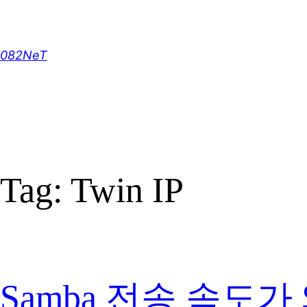
Skip
to
content
082NeT
Tag:
Twin IP
Samba 전송 속도