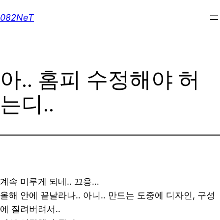
Skip
082NeT
to
content
아.. 홈피 수정해야 허
는디..
계속 미루게 되네.. 끄응…
올해 안에 끝날라나.. 아니.. 만드는 도중에 디자인, 구성
에 질려버려서..